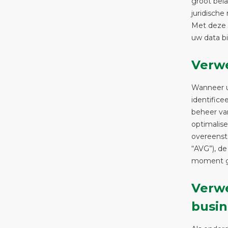
groot bela
juridische
Met deze d
uw data bi
Verwe
Wanneer u
identifice
beheer va
optimalis
overeens
“AVG”), d
moment g
Verw
busin