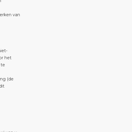
n
werken van
iet-
or het
 te
ng (de
dit