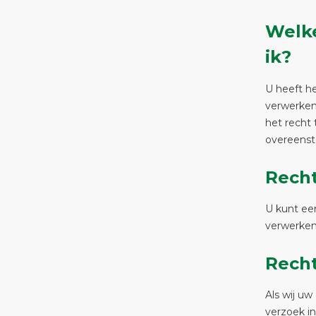
Welk
ik?
U heeft he
verwerken
het recht 
overeenst
Recht
U kunt een
verwerken
Recht
Als wij uw
verzoek in