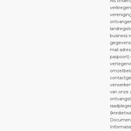
Als onderd
verkregen 
verenigin
ontvangen
landregist
business 
gegevens 
mail adre
paspoort) 
vertegenw
omzetbela
contactge
verwerken 
van onze z
ontvangst
raadplegen
(kredietw
Documentat
Informatie