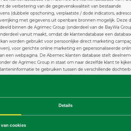
nt de verbetering van de gegevenskwaliteit van bestaande
ens (dubbele opschoning, verplaatste / dode indicators, adresco
verrijking met gegevens uit openbare bronnen mogelijk. Deze 
deeld binnen de Agrimec Group (onderdeel van de BayWa Group
derdeel vanuit maakt, omdat de klantendatabase een database
 kan worden gebruikt voor persoonlijke direct marketing campagn
ven), voor gerichte online marketing en gepersonaliseerde onli
an een webpagina. De Abemec klanten database stelt deelne
onder de Agrimec Group in staat om naar dezelfde klant te kijke
lanteninformatie te gebruiken tussen de verschillende dochterbe
an deze aanpak is om klanten te allen tijde van de meeste actu
 informatie te voorzien. Deze verwerking van klantbelangen vor
g in de zin van art. 4 EU GDPR; een geautomatiseerde besluitvo
 plaats. Klantgegevens worden voor elk bedrijf afzonderlijk opges
rimec Group optreedt als serviceprovider voor de individuele
Details
de bedrijven. Een overzicht van de deelnemende bedrijven on
roup kan gevonden worden door de volgende link:
ww.abemec.nl/organisatiestructuuragrimecgroup Als een aanbie
 van cookies