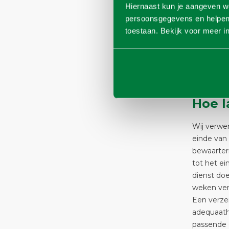
gedaan / v
Hiernaast kun je aangeven w
verstrekt 
persoonsgegevens en helpen o
wettelijke
toestaan. Bekijk voor meer i
zowel aut
gegevens 
banken, k
om contrac
Hoe l
Wij verwer
einde van 
bewaarter
tot het ei
dienst do
weken verw
Een verzen
adequaath
passende 