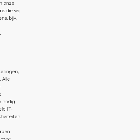
an onze
ns die wij
s, bijv.
.
ellingen,
 Alle
e
e
e nodig
ld IT-
tiviteiten
orden
bemec