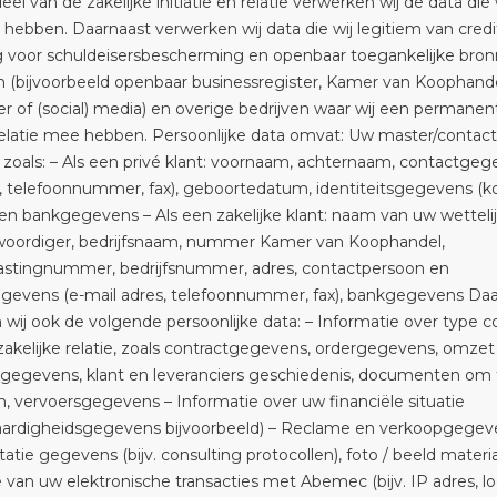
eel van de zakelijke initiatie en relatie verwerken wij de data die 
hebben. Daarnaast verwerken wij data die wij legitiem van credi
g voor schuldeisersbescherming en openbaar toegankelijke bro
 (bijvoorbeeld openbaar businessregister, Kamer van Koophande
er of (social) media) en overige bedrijven waar wij een permanen
relatie mee hebben. Persoonlijke data omvat: Uw master/contact
zoals: – Als een privé klant: voornaam, achternaam, contactgeg
s, telefoonnummer, fax), geboortedatum, identiteitsgegevens (k
en bankgegevens – Als een zakelijke klant: naam van uw wetteli
oordiger, bedrijfsnaam, nummer Kamer van Koophandel,
stingnummer, bedrijfsnummer, adres, contactpersoon en
gevens (e-mail adres, telefoonnummer, fax), bankgegevens Daa
wij ook de volgende persoonlijke data: – Informatie over type 
akelijke relatie, zoals contractgegevens, ordergegevens, omzet
gegevens, klant en leveranciers geschiedenis, documenten om 
, vervoersgegevens – Informatie over uw financiële situatie
aardigheidsgegevens bijvoorbeeld) – Reclame en verkoopgegev
ie gegevens (bijv. consulting protocollen), foto / beeld materia
 van uw elektronische transacties met Abemec (bijv. IP adres, lo