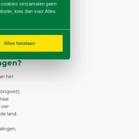
hebt
k-cookies verzamelen geen
en
site, kies dan voor Alles
n kunnen
s van uw
pijen,
evens zijn
Alles toestaan
agen?
aan het
tingwet),
iaal
vier
de land.
lingen,