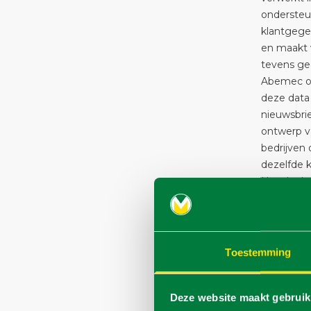
ondersteu
klantgegev
en maakt 
tevens ge
Abemec on
deze data
nieuwsbrie
ontwerp v
bedrijven 
dezelfde k
Het doel v
relevante
profilerin
vindt niet
waarbij Ag
Toestemming
deelnemen
Agrimec G
https://w
Deze website maakt gebruik