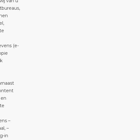
wij van u
tbureaus,
nnen
l,
te
evens (e-
opie
jk
rnaast
content
 en
te
ens –
al, –
g-in