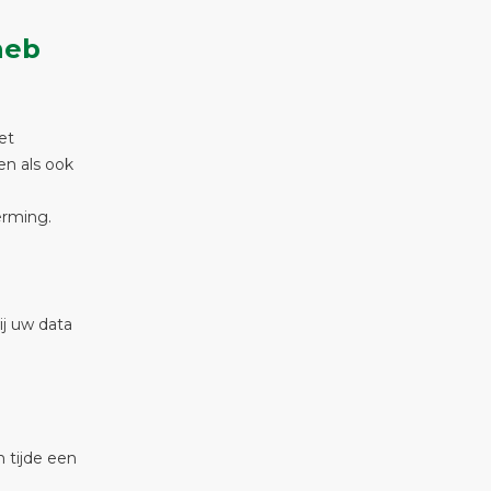
heb
et
en als ook
rming.
ij uw data
 tijde een