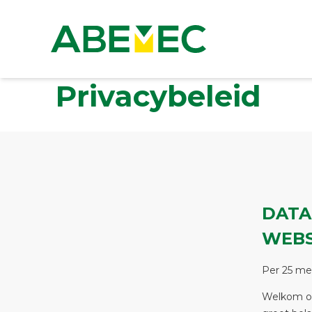
Privacy
beleid
DATA
WEBS
Per 25 me
Welkom op