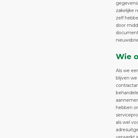
gegevens)
zakelijke 
zelf hebb
door midde
documenta
nieuwsbri
Wie o
Als we een
blijven w
contractan
behandelen
aannemers
hebben om 
servicepro
als wel vo
adresuitg
verwerkt 