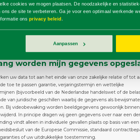
erkocht via portals van fabrikanten, worden de gegevens die u 
elke cookies we mogen plaatsen. De noodzakelijke en statistie
rechtstreeks verwerkt in de portaalsite van de fabrikant. Als er e
ns de site te verbeteren. Ga je voor een optimaal werkende web
 verplichting is en in het kader van gerechtelijke vervolging, da
nformatie ons
privacy beleid
.
oriteiten en rechtbanken als externe accountants als ontvanger
worden beschouwd. Bovendien kunnen verzekeringsmaatschap
redietinstellingen en dienstverleners ook ontvangers van uw geg
Aanpassen
ten te initiëren en te voltooien.
ang worden mijn gegevens opgesl
ken uw data tot aan het einde van onze zakelijke relatie of tot 
de toe te passen garantie, verjaringstermijn en wettelijke
mijnen (bijvoorbeeld van de Nederlandse handelswet of de belas
nde van juridische geschillen waarbij de gegevens als bewijsmater
en. Bij videobewaking worden beeldgegevens gewoonlijk binnen 
ijderd. In principe dragen wij geen gegevens over naar een der
ding vindt alleen in individuele gevallen plaats op basis van een
eidsbesluit van de Europese Commissie, standaard contractbepa
garanties of uw uitdrukkelijke toestemming.