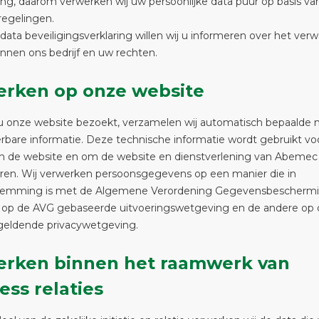
ng, daarom verwerken wij uw persoonlijke data puur op basis va
 regelingen.
ata beveiligingsverklaring willen wij u informeren over het ver
nnen ons bedrijf en uw rechten.
rken op onze website
 onze website bezoekt, verzamelen wij automatisch bepaalde n
erbare informatie. Deze technische informatie wordt gebruikt vo
n de website en om de website en dienstverlening van Abemec
eren. Wij verwerken persoonsgegevens op een manier die in
temming is met de Algemene Verordening Gegevensbeschermi
e op de AVG gebaseerde uitvoeringswetgeving en de andere op 
eldende privacywetgeving.
erken binnen het raamwerk van
ess relaties