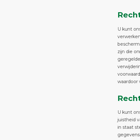
Recht
U kunt on
verwerken
beschermi
zijn die o
geregelde
verwijderi
voorwaarde
waardoor 
Recht
U kunt on
juistheid 
in staat s
gegevens o