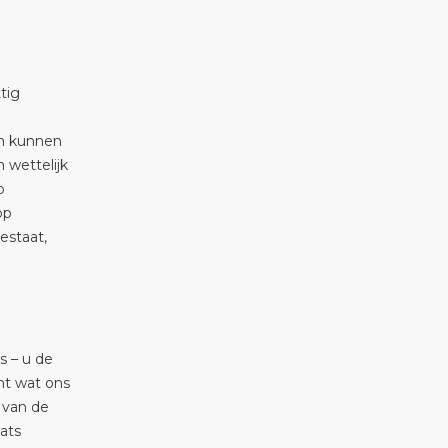
tig
en kunnen
 wettelijk
p
op
estaat,
s – u de
nt wat ons
 van de
ats