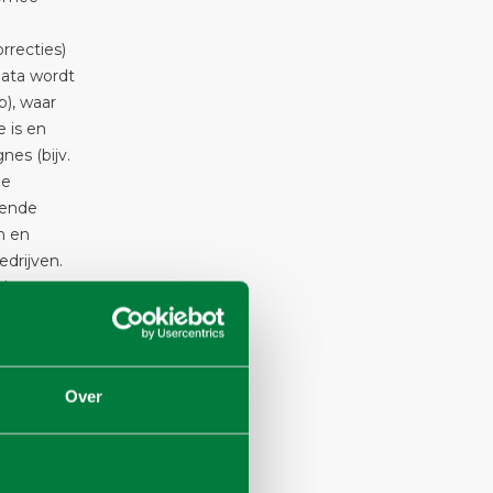
rrecties)
data wordt
), waar
 is en
es (bijv.
ne
mende
n en
drijven.
ele en
mt
rming
lagen,
Over
der de
ding wordt