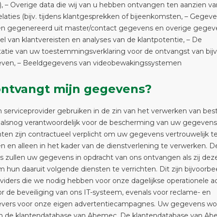
, – Overige data die wij van u hebben ontvangen ten aanzien v
relaties (bijv. tijdens klantgesprekken of bijeenkomsten, – Gegeve
en gegenereerd uit master/contact gegevens en overige gegeven
l van klantvereisten en analyses van de klantpotentie, – De
tie van uw toestemmingsverklaring voor de ontvangst van bijv
even, – Beeldgegevens van videobewakingssystemen
ntvangt mijn gegevens?
 serviceprovider gebruiken in de zin van het verwerken van best
e alsnog verantwoordelijk voor de bescherming van uw gegevens.
ten zijn contractueel verplicht om uw gegevens vertrouwelijk t
 en alleen in het kader van de dienstverlening te verwerken. D
 zullen uw gegevens in opdracht van ons ontvangen als zij dez
hun daaruit volgende diensten te verrichten. Dit zijn bijvoorbee
viders die we nodig hebben voor onze dagelijkse operationele ac
or de beveiliging van ons IT-systeem, evenals voor reclame- en
evers voor onze eigen advertentiecampagnes. Uw gegevens w
in de klantendatabase van Abemec. De klantendatabase van A